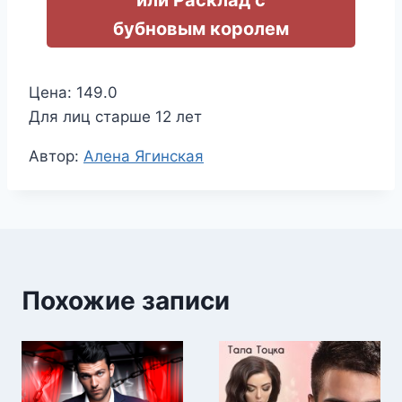
или Расклад с
бубновым королем
Цена: 149.0
Для лиц старше 12 лет
Метки
Автор:
Алена Ягинская
записи:
Похожие записи