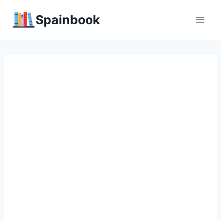
Перейти
Spainbook
к
содержимому