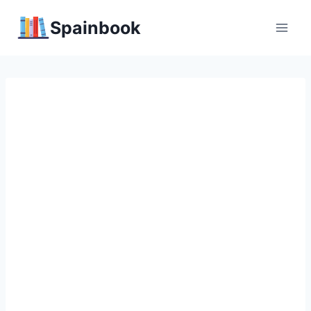
Перейти
Spainbook
к
содержимому