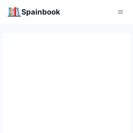
Перейти
Spainbook
к
содержимому