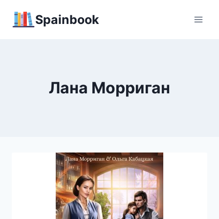
Перейти
Spainbook
к
содержимому
Лана Морриган