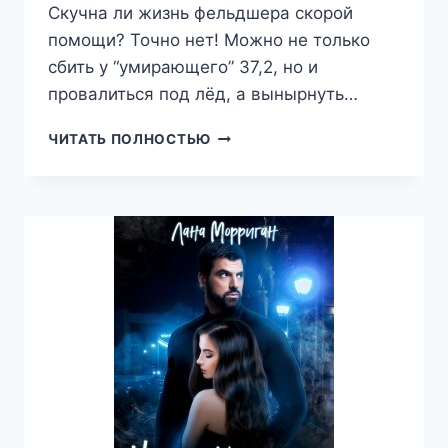
Скучна ли жизнь фельдшера скорой
помощи? Точно нет! Можно не только
сбить у “умирающего” 37,2, но и
провалиться под лёд, а вынырнуть…
ПОПАДАНКА
ЧИТАТЬ ПОЛНОСТЬЮ
ДЛЯ
ПРОКЛЯТОГО
ГЕРЦОГА,
ИЛИ
Я
ВАШ
СЕМЕЙНЫЙ
ДОКТОР
(ЛАНА
МОРРИГАН)