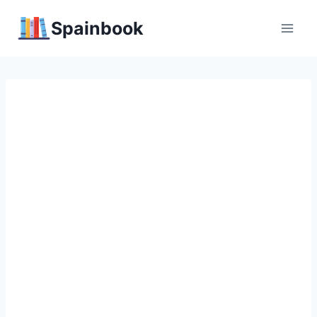
Перейти
Spainbook
к
содержимому