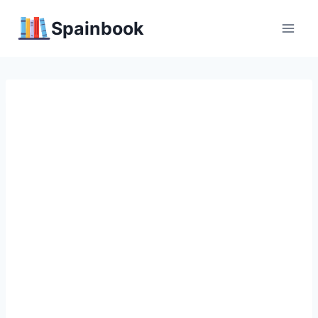
Перейти
Spainbook
к
содержимому