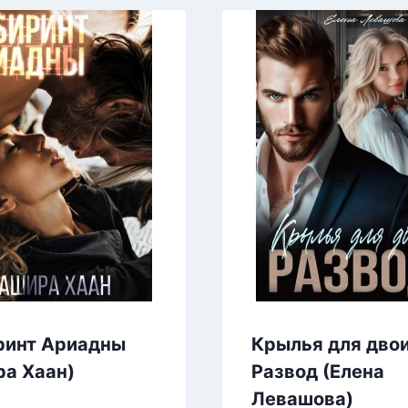
ринт Ариадны
Крылья для двои
ра Хаан)
Развод (Елена
Левашова)