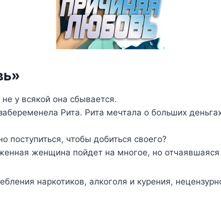
вь»
 не у всякой она сбывается.
забеременела Рита. Рита мечтала о больших деньгах
но поступиться, чтобы добиться своего?
иженная женщина пойдет на многое, но отчаявшаяся 
ребления наркотиков, алкоголя и курения, нецензур