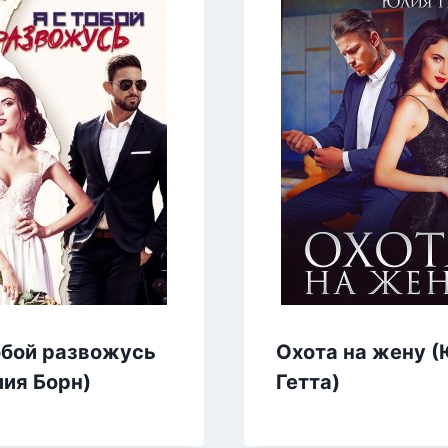
обой развожусь
Охота на жену 
ия Борн)
Гетта)