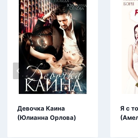
Девочка Каина
Я с т
(Юлианна Орлова)
(Амел