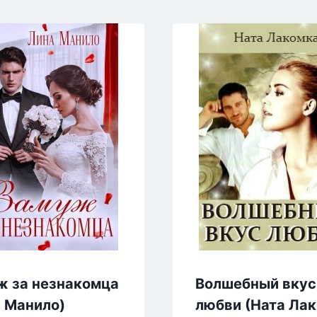
ж за незнакомца
Волшебный вкус
 Манило)
любви (Ната Ла