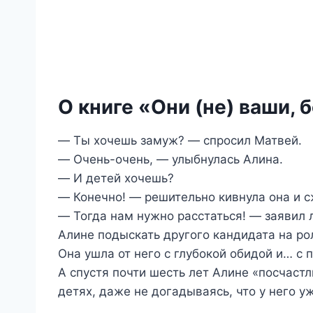
О книге «Они (не) ваши, 
― Ты хочешь замуж? ― спросил Матвей.
― Очень-очень, ― улыбнулась Алина.
― И детей хочешь?
― Конечно! ― решительно кивнула она и с
― Тогда нам нужно расстаться! ― заявил 
Алине подыскать другого кандидата на ро
Она ушла от него с глубокой обидой и… с
А спустя почти шесть лет Алине «посчастл
детях, даже не догадываясь, что у него у