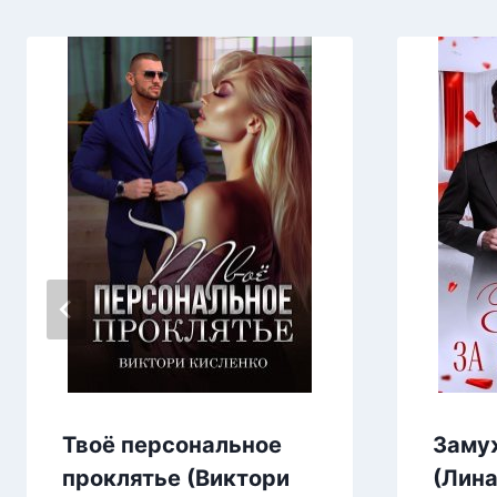
Твоё персональное
Заму
проклятье (Виктори
(Лина