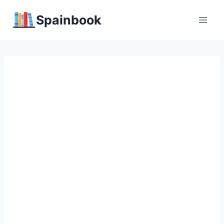
Перейти
Spainbook
к
содержимому