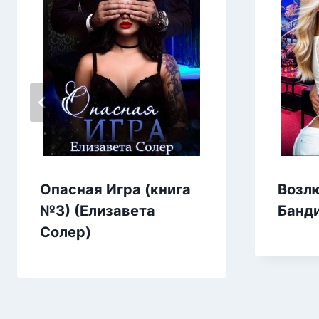
Опасная Игра (книга
Возл
№3) (Елизавета
Банди
Солер)