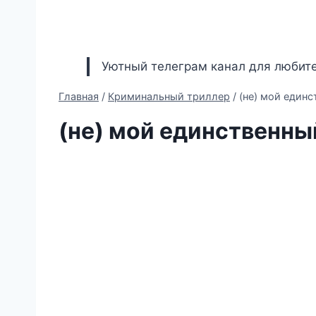
Уютный телеграм канал для любите
Главная
/
Криминальный триллер
/
(не) мой единс
(не) мой единственны