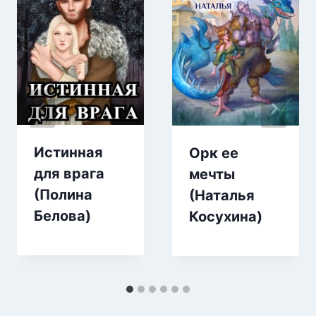
Истинная
Орк ее
для врага
мечты
(Полина
(Наталья
Белова)
Косухина)