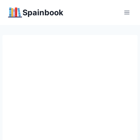
Перейти
Spainbook
к
содержимому