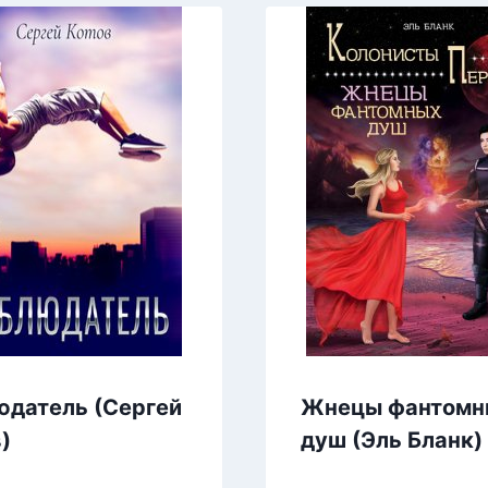
юдатель (Сергей
Жнецы фантомн
)
душ (Эль Бланк)