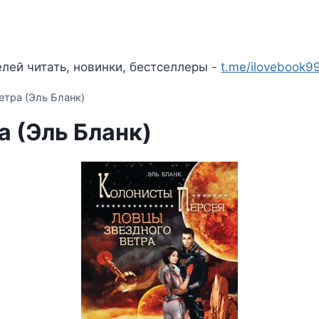
лей читать, новинки, бестселлеры -
t.me/ilovebook9
етра (Эль Бланк)
а (Эль Бланк)