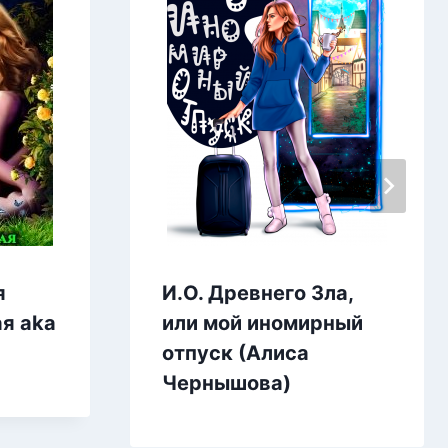
я
И.О. Древнего Зла,
я aka
или мой иномирный
отпуск (Алиса
Чернышова)