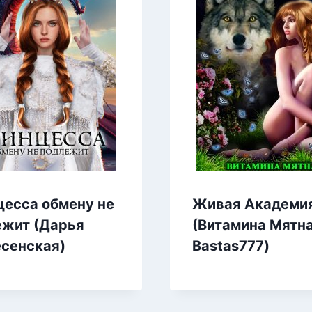
цесса обмену не
Живая Академи
ежит (Дарья
(Витамина Мятна
есенская)
Bastas777)