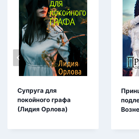
Супруга для
Прин
покойного графа
подл
(Лидия Орлова)
Возн