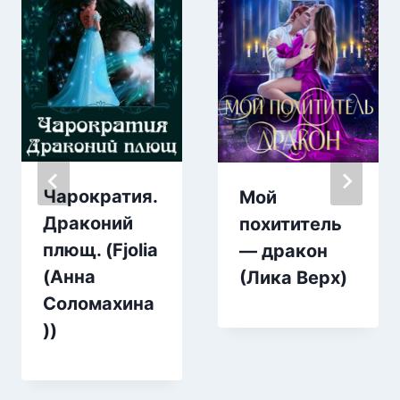
Чарократия.
Мой
Драконий
похититель
плющ. (Fjolia
— дракон
(Анна
(Лика Верх)
Соломахина
))