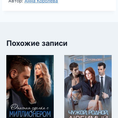
Метки
Автор:
Анна Королёва
записи:
Похожие записи