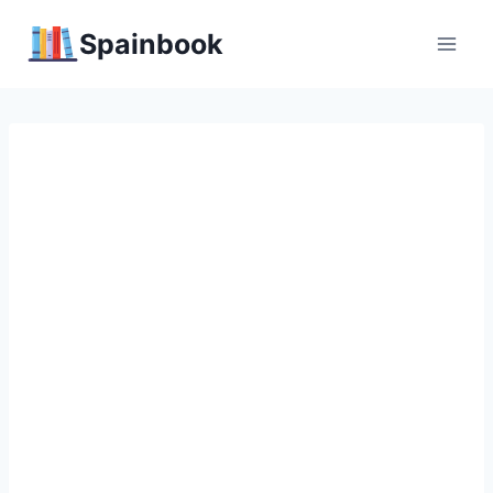
Перейти
Spainbook
к
содержимому