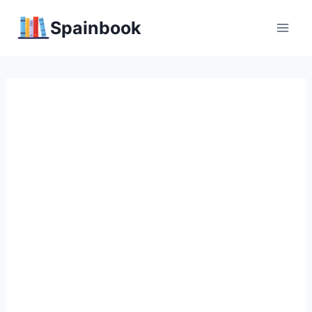
Перейти
Spainbook
к
содержимому