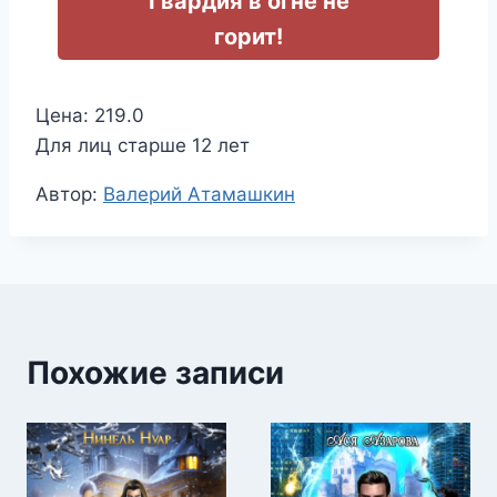
Гвардия в огне не
горит!
Цена: 219.0
Для лиц старше 12 лет
Метки
Автор:
Валерий Атамашкин
записи:
Похожие записи