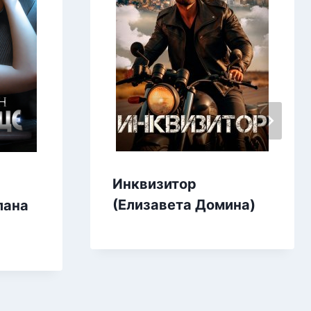
Инквизитор
(Елизавета Домина)
лана