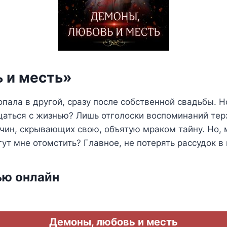
 и месть»
пала в другой, сразу после собственной свадьбы. Н
ощаться с жизнью? Лишь отголоски воспоминаний те
ин, скрывающих свою, объятую мраком тайну. Но, 
т мне отомстить? Главное, не потерять рассудок в п
ью онлайн
Демоны, любовь и месть