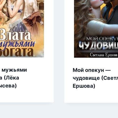
а мужьями
Мой опекун —
а (Лёка
чудовище (Свет
ысева)
Ершова)