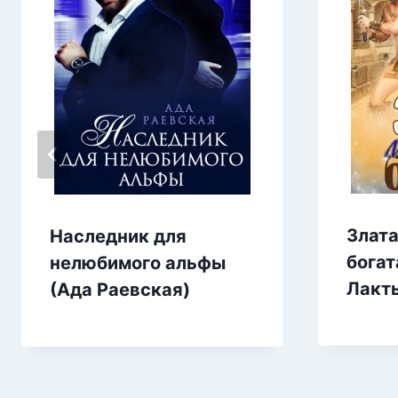
Злат
Наследник для
богат
нелюбимого альфы
Лакт
(Ада Раевская)