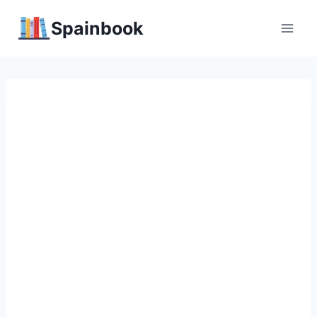
Перейти
Spainbook
к
содержимому